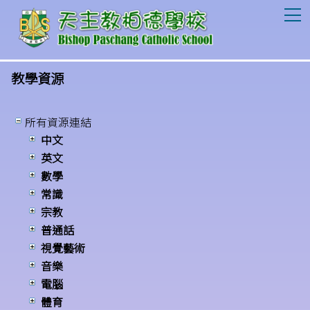
T
教學資源
所有資源連結
中文
英文
數學
常識
宗教
普通話
視覺藝術
音樂
電腦
體育