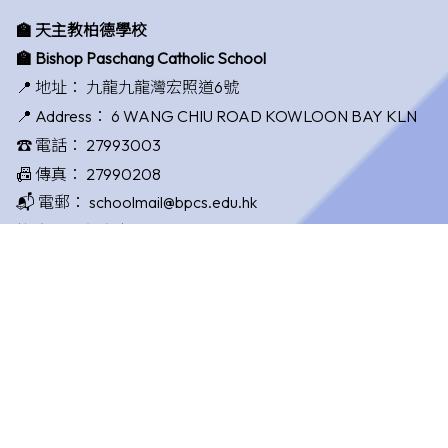
🏫 天主教柏德學校
🏫 Bishop Paschang Catholic School
📍 地址：
九龍九龍灣宏照道6號
📍 Address：
6 WANG CHIU ROAD KOWLOON BAY KLN
☎️ 電話：
27993003
📠 傳真：
27990208
📬 電郵：
schoolmail@bpcs.edu.hk
校監：
賴永春先生 Mr. Lai Wing Chun
校長：
唐國敏女士 Ms. Tong Kwok Man
©版權所有