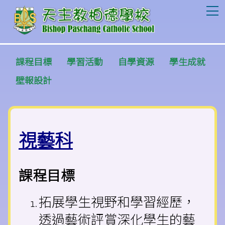
T
課程目標
學習活動
自學資源
學生成就
壁報設計
視藝科
課程目標
拓展學生視野和學習經歷，
透過藝術評賞深化學生的藝