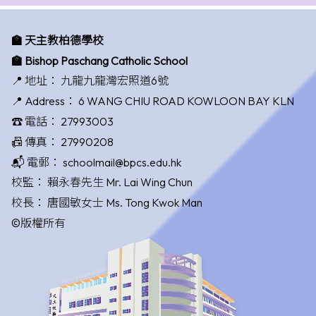
🏫 天主教柏德學校
🏫 Bishop Paschang Catholic School
📍 地址：
九龍九龍灣宏照道6號
📍 Address：
6 WANG CHIU ROAD KOWLOON BAY KLN
☎️ 電話：
27993003
📠 傳真：
27990208
📬 電郵：
schoolmail@bpcs.edu.hk
校監：
賴永春先生 Mr. Lai Wing Chun
校長：
唐國敏女士 Ms. Tong Kwok Man
©版權所有