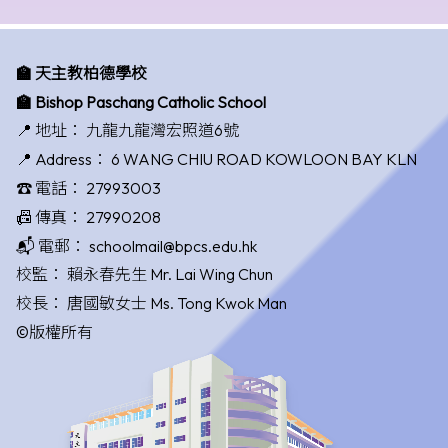
🏫 天主教柏德學校
🏫 Bishop Paschang Catholic School
📍 地址：
九龍九龍灣宏照道6號
📍 Address：
6 WANG CHIU ROAD KOWLOON BAY KLN
☎️ 電話：
27993003
📠 傳真：
27990208
📬 電郵：
schoolmail@bpcs.edu.hk
校監：
賴永春先生 Mr. Lai Wing Chun
校長：
唐國敏女士 Ms. Tong Kwok Man
©版權所有