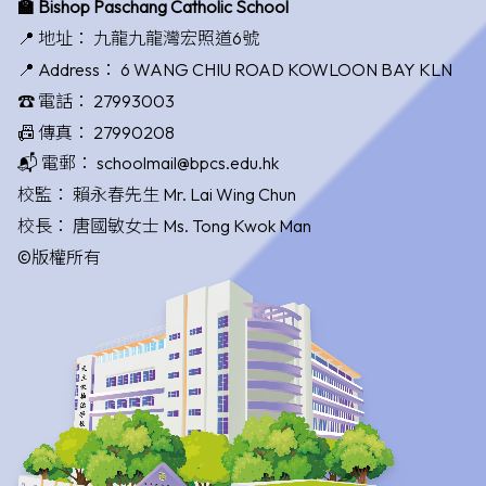
🏫 Bishop Paschang Catholic School
📍 地址：
九龍九龍灣宏照道6號
📍 Address：
6 WANG CHIU ROAD KOWLOON BAY KLN
☎️ 電話：
27993003
📠 傳真：
27990208
📬 電郵：
schoolmail@bpcs.edu.hk
校監：
賴永春先生 Mr. Lai Wing Chun
校長：
唐國敏女士 Ms. Tong Kwok Man
©版權所有