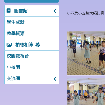
圖書館
小四及小五跳大繩比賽
學生成就
教學資源
柏德相簿
校園電視台
小校園
交流團