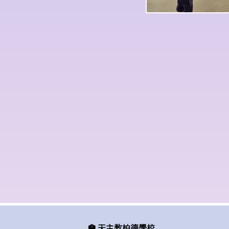
🏫 天主教柏德學校