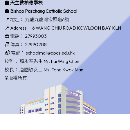
🏫 天主教柏德學校
🏫 Bishop Paschang Catholic School
📍 地址：
九龍九龍灣宏照道6號
📍 Address：
6 WANG CHIU ROAD KOWLOON BAY KLN
☎️ 電話：
27993003
📠 傳真：
27990208
📬 電郵：
schoolmail@bpcs.edu.hk
校監：
賴永春先生 Mr. Lai Wing Chun
校長：
唐國敏女士 Ms. Tong Kwok Man
©版權所有