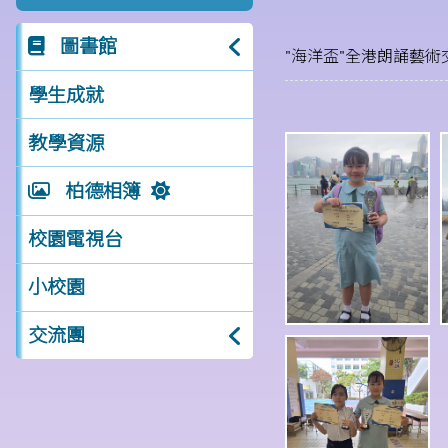
圖書館
"海洋盃"全港朗誦藝術
學生成就
教學資源
柏德相簿
校園電視台
小校園
交流團