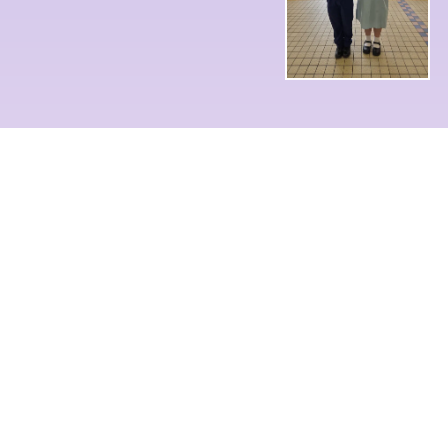
📍 地址：
九龍九龍灣宏照道6號