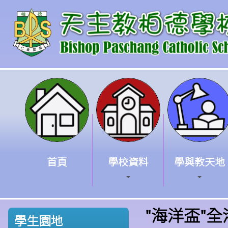
首頁
學校資料
學與教天地
"海洋盃"
學生園地