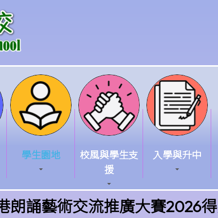
學生園地
校風與學生支
入學與升中
援
全港朗誦藝術交流推廣大賽2026