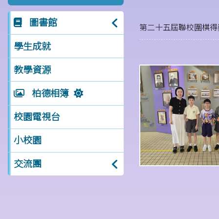
圖書館
第二十五屆聯校圍棋得
學生成就
教學資源
柏德相簿
校園電視台
小校園
交流團