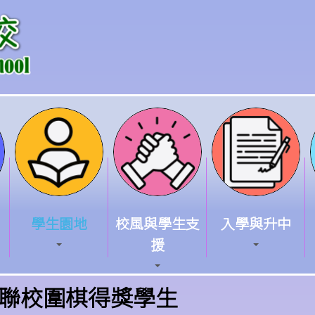
學生園地
校風與學生支
入學與升中
援
聯校圍棋得獎學生