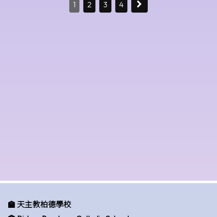
1
2
3
4
🏫 天主教柏德學校