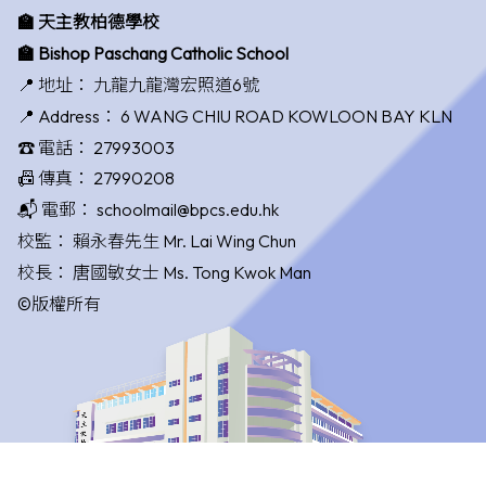
🏫 天主教柏德學校
🏫 Bishop Paschang Catholic School
📍 地址：
九龍九龍灣宏照道6號
📍 Address：
6 WANG CHIU ROAD KOWLOON BAY KLN
☎️ 電話：
27993003
📠 傳真：
27990208
📬 電郵：
schoolmail@bpcs.edu.hk
校監：
賴永春先生 Mr. Lai Wing Chun
校長：
唐國敏女士 Ms. Tong Kwok Man
©版權所有