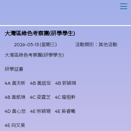
T
大灣區綠色考察團(研學學生)
2026-05-13 (星期三)
活動類別：其他活動
大灣區綠色考察團(研學學生)
研學証書
4A 黃天昕 4B 黃諾恒 4B 郭穎琪
4B 黃凱琳 4C 梁霆芝 4C 龍祖軒
4D 黃心悠 4E 勞穎珊 4E 吳睿曦
4E 向文昊