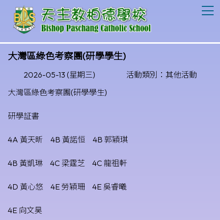
T
大灣區綠色考察團(研學學生)
2026-05-13 (星期三)
活動類別：其他活動
大灣區綠色考察團(研學學生)
研學証書
4A 黃天昕 4B 黃諾恒 4B 郭穎琪
4B 黃凱琳 4C 梁霆芝 4C 龍祖軒
4D 黃心悠 4E 勞穎珊 4E 吳睿曦
4E 向文昊