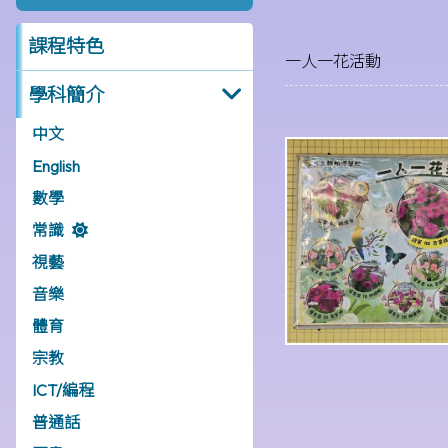
課程特色
一人一花活動
學科簡介
中文
English
數學
常識
視藝
音樂
體育
宗教
ICT/編程
普通話