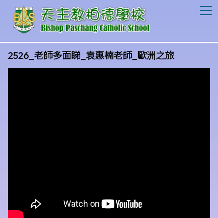
T
2526_老師多面睇_袁惠楠老師_歐洲之旅