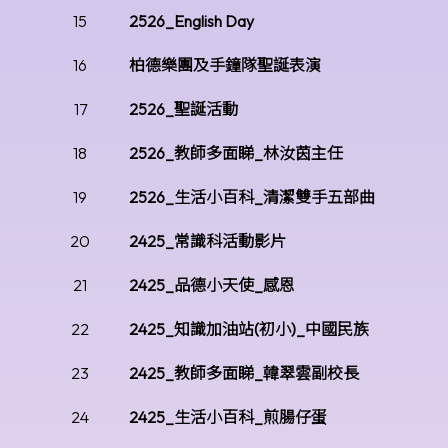
15
2526_English Day
16
柏德樂團及手鐘隊聖誕表演
17
2526_聖誕活動
18
2526_教師多面睇_林汝茵主任
19
2526_生活小百科_清潔雙手五部曲
20
2425_常識科活動影片
21
2425_品德小天使_感恩
22
2425_知識加油站(初小)_中國民族
23
2425_教師多面睇_韓翠雲副校長
24
2425_生活小百科_煎腸仔蛋