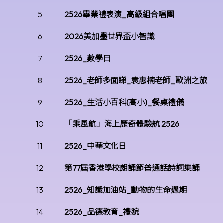
5
2526畢業禮表演_高級組合唱團
6
2026美加墨世界盃小智識
7
2526_數學日
8
2526_老師多面睇_袁惠楠老師_歐洲之旅
9
2526_生活小百科(高小)_餐桌禮儀
10
「乘風航」海上歷奇體驗航 2526
11
2526_中華文化日
12
第77屆香港學校朗誦節普通話詩詞集誦
13
2526_知識加油站_動物的生命週期
14
2526_品德教育_禮貌