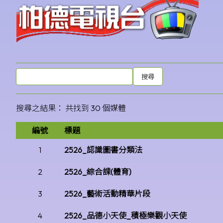
搜尋之結果：
共找到 30 個媒體
編號
標題
1
2526_認識圖書分類法
2
2526_綜合課(體育)
3
2526_藝術活動精華片段
4
2526_品德小天使_積極樂觀小天使