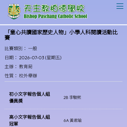
T
「童心共讀國家歷史人物」小學人科閱讀活動比
賽
比賽類別： 一般
日期： 2026-07-03 (星期五)
主辦： 教育局
性質： 校外舉辦
初小文字報告個人組
2B 李駿熙
優異獎
高小文字報告個人組
6A 黃君瑜
冠軍