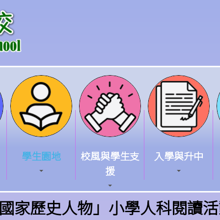
學生園地
校風與學生支
入學與升中
援
國家歷史人物」小學人科閱讀活