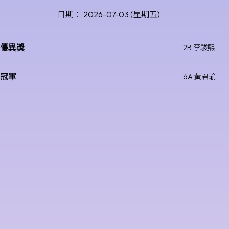
日期： 2026-07-03 (星期五)
 優異獎
2B 李駿熙
 冠軍
6A 黃君瑜