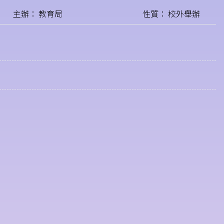
主辦： 教育局
性質： 校外舉辦