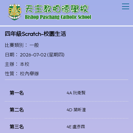
T
四年級Scratch-校園生活
比賽類別： 一般
日期： 2026-07-02 (星期四)
主辦： 本校
性質： 校內舉辦
第一名
4A 阮衛賢
第二名
4D 葉昕潼
第三名
4E 盧彥霖