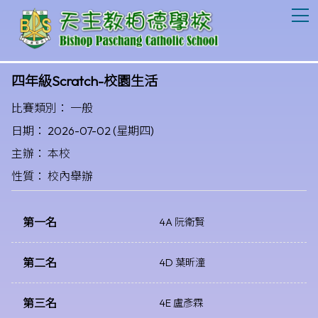
T
四年級Scratch-校園生活
比賽類別： 一般
日期： 2026-07-02 (星期四)
主辦： 本校
性質： 校內舉辦
第一名
4A 阮衛賢
第二名
4D 葉昕潼
第三名
4E 盧彥霖