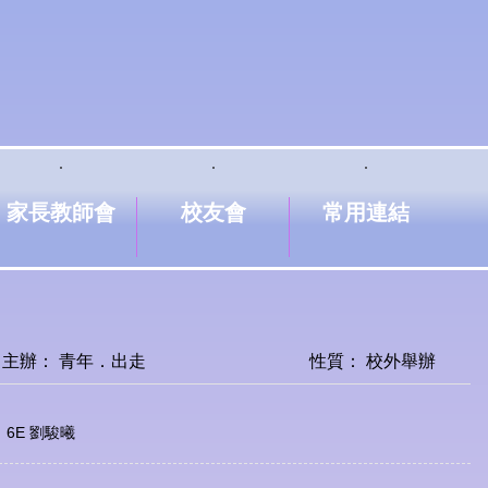
家長教師會
校友會
常用連結
主辦： 青年．出走
性質： 校外舉辦
6E 劉駿曦