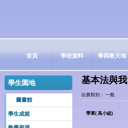
首頁
學校資料
學與教天地
基本法與我
學生園地
比賽類別： 一般
圖書館
學生成就
季軍( 高小組)