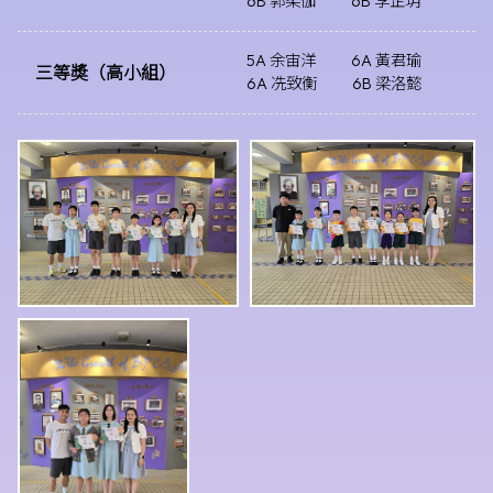
6B 郭柔伽
6B 李芷玥
5A 余宙洋
6A 黃君瑜
三等奬（高小組）
6A 冼致衡
6B 梁洛懿