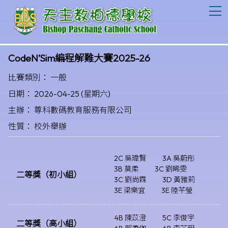
T
CodeN’Sim編程解難大賽2025-26
比賽類別： 一般
日期： 2026-04-25 (星期六)
主辦： 尊科數碼教育服務有限公司
性質： 校外舉辦
2C 吳瑋賢
3A 吳蔚彤
3B 莫柔
3C 劉晞雯
二等獎（初小組）
3C 劉尚霖
3D 黃雅莉
3E 梁樂宜
3E 陸芊瑩
4B 陳苡澄
5C 李俊宇
二等獎（高小組）