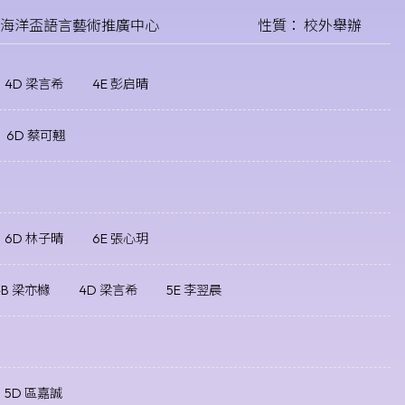
港海洋盃語言藝術推廣中心
性質： 校外舉辦
4D 梁言希
4E 彭启晴
6D 蔡可翹
6D 林子晴
6E 張心玥
4B 梁亦櫞
4D 梁言希
5E 李翌晨
5D 區嘉誠