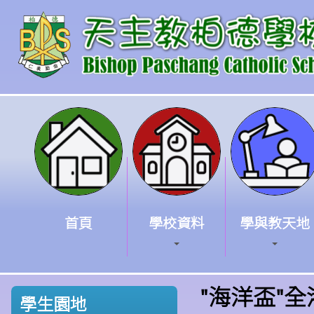
首頁
學校資料
學與教天地
"海洋盃"
學生園地