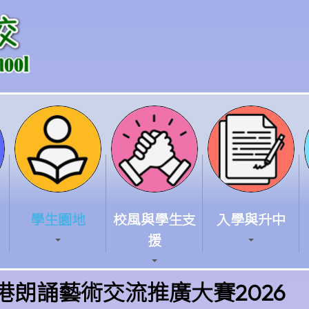
學生園地
校風與學生支
入學與升中
援
全港朗誦藝術交流推廣大賽2026