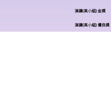
演講(高小組) 金獎
演講(高小組) 優良獎
📍 地址：
九龍九龍灣宏照道6號