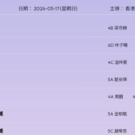
日期： 2026-05-17 (星期日)
主辦： 香
4B 梁亦櫞
6D 林子晴
4C 溫梓夏
5A 葛安琪
4A 袁圈
獎
5A 金郁皓
獎
5C 趙常恩