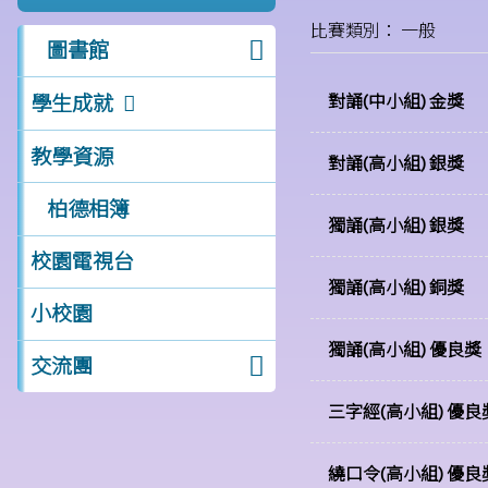
比賽類別： 一般
圖書館
學生成就
對誦(中小組) 金獎
教學資源
對誦(高小組) 銀獎
柏德相簿
獨誦(高小組) 銀獎
校園電視台
獨誦(高小組) 銅獎
小校園
獨誦(高小組) 優良獎
交流團
三字經(高小組) 優良
繞口令(高小組) 優良