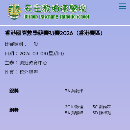
T
香港國際數學競賽初賽2026（香港賽區)
比賽類別： 一般
日期： 2026-03-08 (星期日)
主辦： 奧冠教育中心
性質： 校外舉辦
銀獎
3A 吳蔚彤
2C 邱詠倫
3C 劉尚霖
銅獎
5A 黃駿峰
5D 陳梓翃