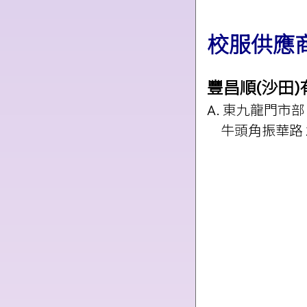
校服供應
豐昌順
(
沙田
)
A.
東九龍門市部
牛頭角振華路