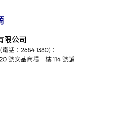
商
有限
公司
(
電話：
2684 1380
)
：
2
0
號安基商場一樓
114
號舖