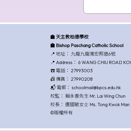
🏫 天主教柏德學校
🏫 Bishop Paschang Catholic School
📍 地址：
九龍九龍灣宏照道6號
📍 Address：
6 WANG CHIU ROAD K
☎️ 電話：
27993003
📠 傳真：
27990208
📬 電郵：
schoolmail@bpcs.edu.hk
校監：
賴永春先生 Mr. Lai Wing Chun
校長：
唐國敏女士 Ms. Tong Kwok Man
©版權所有