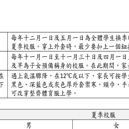
豐昌順
(
沙田
)
有限
公司
A.
牛頭
店
(
電話：
2684 1380
)
：
牛頭角振華路
2
0
號安基商場一樓
114
號舖
Shop
114
,
1
/F,
On Kay Commercial Centre
,
20
Chun