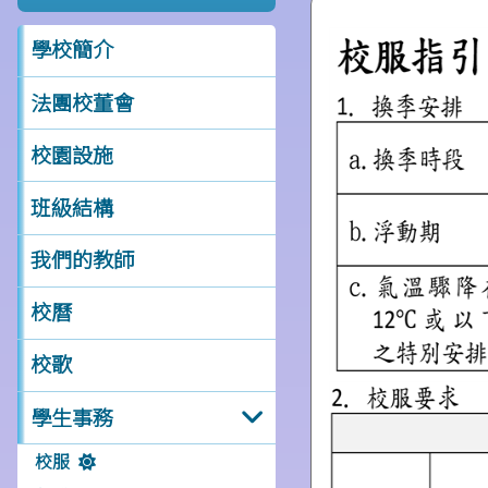
2)
學校簡介
法團校董會
校園設施
班級結構
我們的教師
校曆
校歌
學生事務
校服