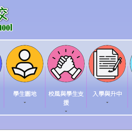
A.
太子
店
(
電話：
2749
9932)
：
九龍
太子
長沙灣道
40
號地舖
學生園地
校風與學生支
入學與升中
G/F
,
40 Cheung Sha Wan Road, Prince Edward, Ko
援
B.
塘店
(
電話：
2343
2011)
：
九
龍觀塘順安邨安
群樓順安商場
101
-
103
號
舖
Shop 101
-
103, Shun On Commercial Centre,
Shun