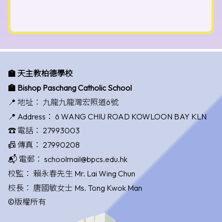
🏫 天主教柏德學校
🏫 Bishop Paschang Catholic School
📍 地址：
九龍九龍灣宏照道6號
📍 Address：
6 WANG CHIU ROAD KOWLOON BAY KLN
☎️ 電話：
27993003
📠 傳真：
27990208
📬 電郵：
schoolmail@bpcs.edu.hk
校監：
賴永春先生 Mr. Lai Wing Chun
校長：
唐國敏女士 Ms. Tong Kwok Man
©版權所有