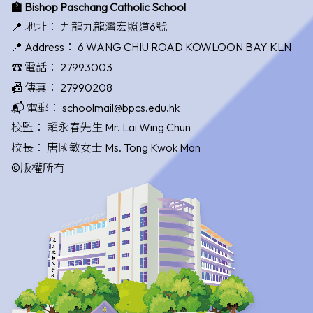
🏫 Bishop Paschang Catholic School
📍 地址：
九龍九龍灣宏照道6號
📍 Address：
6 WANG CHIU ROAD KOWLOON BAY KLN
☎️ 電話：
27993003
📠 傳真：
27990208
📬 電郵：
schoolmail@bpcs.edu.hk
校監：
賴永春先生 Mr. Lai Wing Chun
校長：
唐國敏女士 Ms. Tong Kwok Man
©版權所有