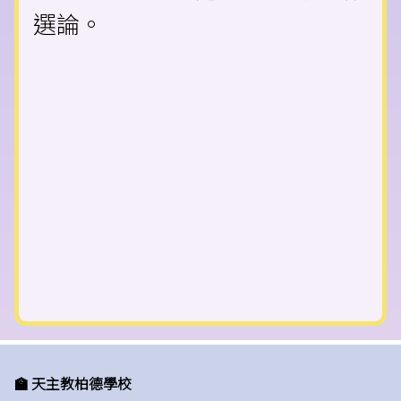
選論。
🏫 天主教柏德學校