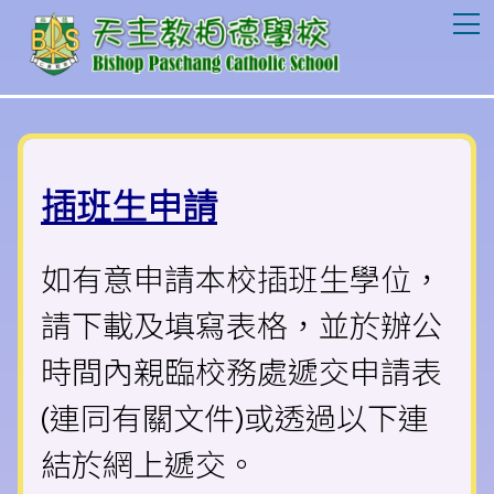
T
插班生申請
如有意申請本校插班生學位，
請下載及填寫表格，並於辦公
時間內親臨校務處遞交申請表
(連同有關文件)或透過以下連
結於網上遞交。