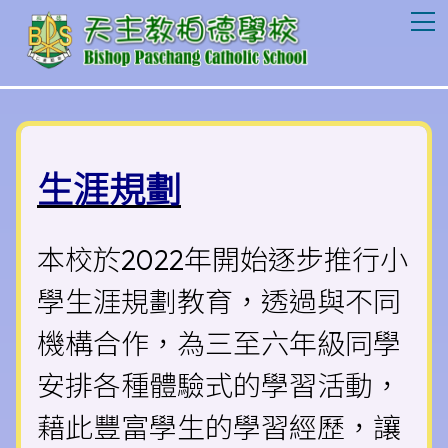
T
生涯規劃
本校於2022年開始逐步推行小
學生涯規劃教育，透過與不同
機構合作，為三至六年級同學
安排各種體驗式的學習活動，
藉此豐富學生的學習經歷，讓