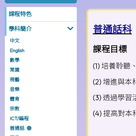
課程特色
普通話科
學科簡介
中文
課程目標
English
數學
(1) 培養
常識
視藝
(2) 增進
音樂
(3) 透過
體育
宗教
(4) 提高
ICT/編程
普通話