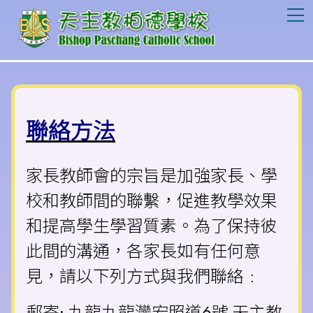
T
聯絡方法
家長教師會的宗旨是加強家長、學
校和教師間的聯繫，促進教學效果
和提高學生學習質素。為了保持彼
此間的溝通，各家長如有任何意
見，請以下列方式與我們聯絡﹕
郵寄: 九龍九龍灣宏照道6號 天主教