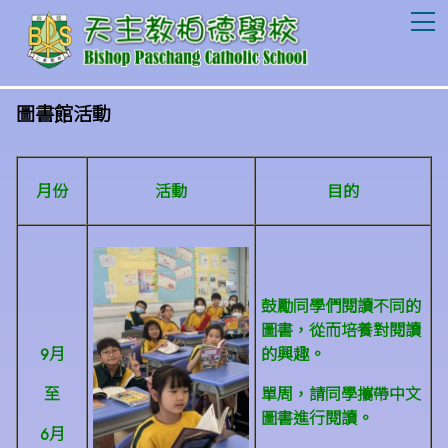
T
圖書館活動
月份
活動
目的
鼓勵同學們閱讀不同的
圖書，從而培養對閱讀
9月
的興趣。
至
單周，請同學攜帶中文
圖書進行閱讀。
6月