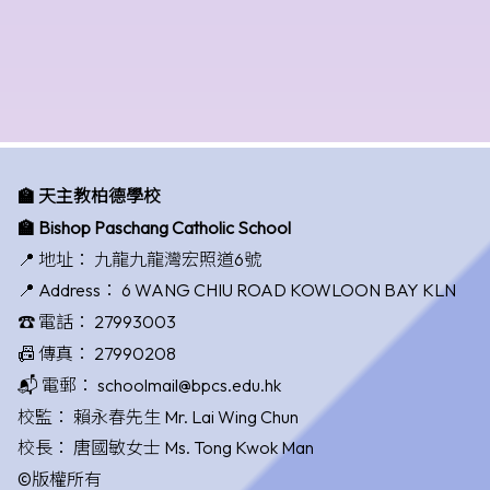
🏫 天主教柏德學校
🏫 Bishop Paschang Catholic School
📍 地址：
九龍九龍灣宏照道6號
📍 Address：
6 WANG CHIU ROAD KOWLOON BAY KLN
☎️ 電話：
27993003
📠 傳真：
27990208
📬 電郵：
schoolmail@bpcs.edu.hk
校監：
賴永春先生 Mr. Lai Wing Chun
校長：
唐國敏女士 Ms. Tong Kwok Man
©版權所有