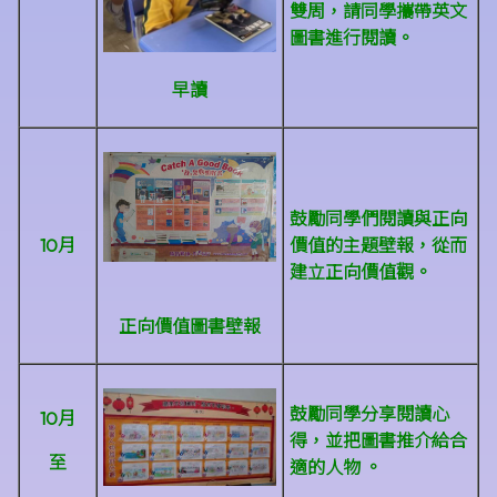
雙周，請同學攜帶英文
圖書進行閱讀。
早讀
鼓勵同學們閱讀與
正向
10月
價值的
主題壁報，從而
建立
正向價值觀
。
正向價值圖書壁報
鼓勵同學分享閱讀心
10月
得，並把圖書推介給合
至
適的人物 。