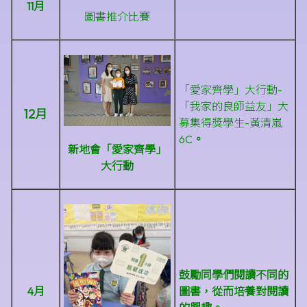
11月
圖書推介比賽
「愛家齊學」大行動-
「我家的良師益友」大
12月
募集得獎學生-黃清嵐
6C
。
新地會「
愛家齊學
」
大行動
鼓勵同學們閱讀不同的
4月
圖書，從而培養對閱讀