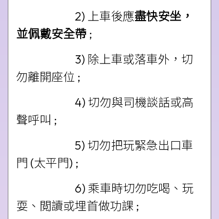
2) 上車後應
盡快安坐，
並佩戴安全帶
;
3) 除上車或落車外，切
勿離開座位 ;
4) 切勿與司機談話或高
聲呼叫 ;
5) 切勿把玩緊急出口車
門 (太平門) ;
6) 乘車時切勿吃喝、玩
耍、閲讀或埋首做功課 ;