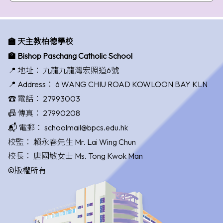
🏫 天主教柏德學校
🏫 Bishop Paschang Catholic School
📍 地址：
九龍九龍灣宏照道6號
📍 Address：
6 WANG CHIU ROAD KOWLOON BAY KLN
☎️ 電話：
27993003
📠 傳真：
27990208
📬 電郵：
schoolmail@bpcs.edu.hk
校監：
賴永春先生 Mr. Lai Wing Chun
校長：
唐國敏女士 Ms. Tong Kwok Man
©版權所有