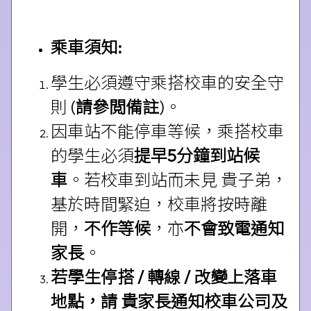
乘車須知
:
學生必須遵守乘搭校車的安全守
則 (
請參閲備註
)。
因車站不能停車等候，乘搭校車
的學生必須
提早
5
分
鐘
到站候
車
。若校車到站而未見 貴子弟，
基於時間緊迫，校車將按時離
開，
不作等
候
，亦
不
會
致電通
知
家
長
。
若
學生停搭
/ 轉線 / 改變上落車
地點，請 貴家長通知校車公司及