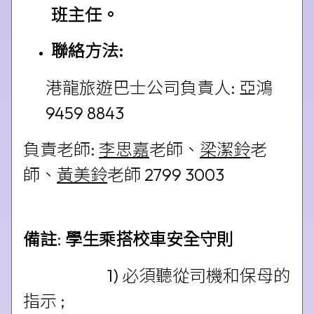
班主任。
聯絡方法
:
港龍旅遊巴士公司負責人: 亞鴻
9459 8843
負責老師:
李思嘉
老師、
梁潔鈴
老
師、
黃美鈴
老師 2799 3003
備註
:
學生
乘
搭校車
安
全
守則
1) 必須聽從司機和保母的
指示 ;