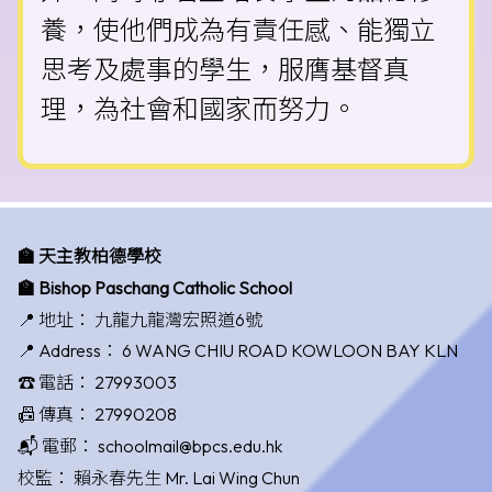
養，使他們成為有責任感、能獨立
思考及處事的學生，服膺基督真
理，為社會和國家而努力。
🏫 天主教柏德學校
🏫 Bishop Paschang Catholic School
📍 地址：
九龍九龍灣宏照道6號
📍 Address：
6 WANG CHIU ROAD KOWLOON BAY KLN
☎️ 電話：
27993003
📠 傳真：
27990208
📬 電郵：
schoolmail@bpcs.edu.hk
校監：
賴永春先生 Mr. Lai Wing Chun