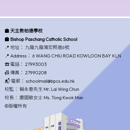
🏫 天主教柏德學校
🏫 Bishop Paschang Catholic School
📍 地址：
九龍九龍灣宏照道6號
📍 Address：
6 WANG CHIU ROAD KOWLOON BAY KLN
☎️ 電話：
27993003
📠 傳真：
27990208
📬 電郵：
schoolmail@bpcs.edu.hk
校監：
賴永春先生 Mr. Lai Wing Chun
校長：
唐國敏女士 Ms. Tong Kwok Man
©版權所有