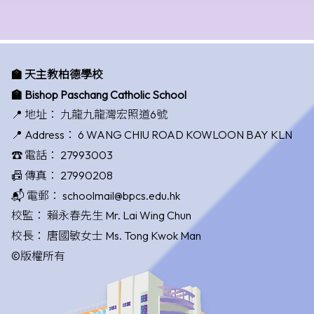
🏫 天主教柏德學校
🏫 Bishop Paschang Catholic School
📍 地址：
九龍九龍灣宏照道6號
📍 Address：
6 WANG CHIU ROAD KOWLOON BAY KLN
☎️ 電話：
27993003
📠 傳真：
27990208
📬 電郵：
schoolmail@bpcs.edu.hk
校監：
賴永春先生 Mr. Lai Wing Chun
校長：
唐國敏女士 Ms. Tong Kwok Man
©版權所有