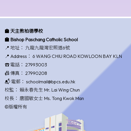
🏫 天主教柏德學校
🏫 Bishop Paschang Catholic School
📍 地址：
九龍九龍灣宏照道6號
📍 Address：
6 WANG CHIU ROAD KOWLOON BAY KLN
☎️ 電話：
27993003
📠 傳真：
27990208
📬 電郵：
schoolmail@bpcs.edu.hk
校監：
賴永春先生 Mr. Lai Wing Chun
校長：
唐國敏女士 Ms. Tong Kwok Man
©版權所有