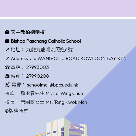
🏫 天主教柏德學校
🏫 Bishop Paschang Catholic School
📍 地址：
九龍九龍灣宏照道6號
📍 Address：
6 WANG CHIU ROAD KOWLOON BAY KLN
☎️ 電話：
27993003
📠 傳真：
27990208
📬 電郵：
schoolmail@bpcs.edu.hk
校監：
賴永春先生 Mr. Lai Wing Chun
校長：
唐國敏女士 Ms. Tong Kwok Man
©版權所有