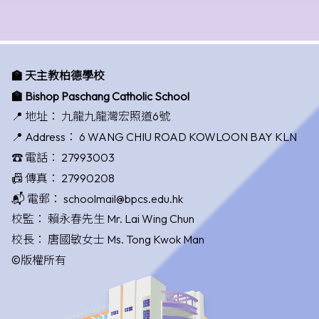
🏫 天主教柏德學校
🏫 Bishop Paschang Catholic School
📍 地址：
九龍九龍灣宏照道6號
📍 Address：
6 WANG CHIU ROAD KOWLOON BAY KLN
☎️ 電話：
27993003
📠 傳真：
27990208
📬 電郵：
schoolmail@bpcs.edu.hk
校監：
賴永春先生 Mr. Lai Wing Chun
校長：
唐國敏女士 Ms. Tong Kwok Man
©版權所有