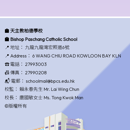
🏫 天主教柏德學校
🏫 Bishop Paschang Catholic School
📍 地址：
九龍九龍灣宏照道6號
📍 Address：
6 WANG CHIU ROAD KOWLOON BAY KLN
☎️ 電話：
27993003
📠 傳真：
27990208
📬 電郵：
schoolmail@bpcs.edu.hk
校監：
賴永春先生 Mr. Lai Wing Chun
校長：
唐國敏女士 Ms. Tong Kwok Man
©版權所有