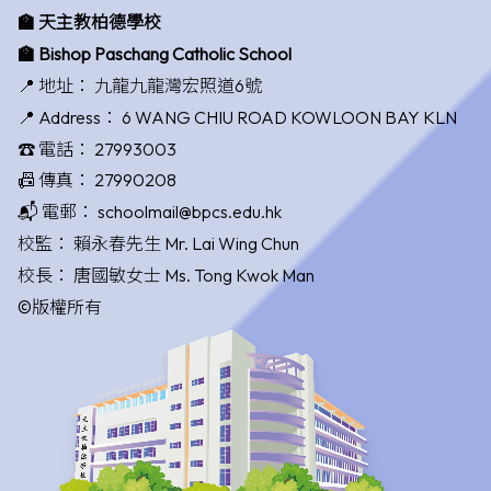
🏫 天主教柏德學校
🏫 Bishop Paschang Catholic School
📍 地址：
九龍九龍灣宏照道6號
📍 Address：
6 WANG CHIU ROAD KOWLOON BAY KLN
☎️ 電話：
27993003
📠 傳真：
27990208
📬 電郵：
schoolmail@bpcs.edu.hk
校監：
賴永春先生 Mr. Lai Wing Chun
校長：
唐國敏女士 Ms. Tong Kwok Man
©版權所有