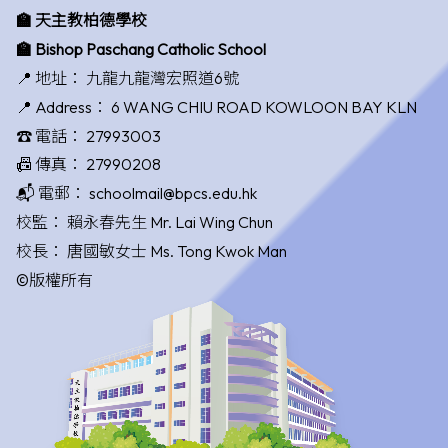
🏫 天主教柏德學校
🏫 Bishop Paschang Catholic School
📍 地址：
九龍九龍灣宏照道6號
📍 Address：
6 WANG CHIU ROAD KOWLOON BAY KLN
☎️ 電話：
27993003
📠 傳真：
27990208
📬 電郵：
schoolmail@bpcs.edu.hk
校監：
賴永春先生 Mr. Lai Wing Chun
校長：
唐國敏女士 Ms. Tong Kwok Man
©版權所有