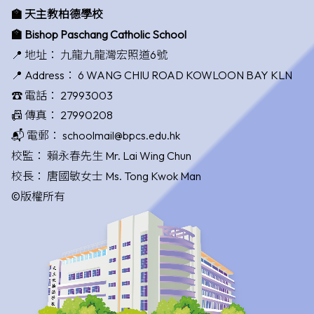
🏫 天主教柏德學校
🏫 Bishop Paschang Catholic School
📍 地址：
九龍九龍灣宏照道6號
📍 Address：
6 WANG CHIU ROAD KOWLOON BAY KLN
☎️ 電話：
27993003
📠 傳真：
27990208
📬 電郵：
schoolmail@bpcs.edu.hk
校監：
賴永春先生 Mr. Lai Wing Chun
校長：
唐國敏女士 Ms. Tong Kwok Man
©版權所有