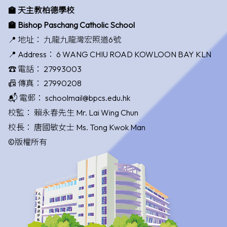
🏫 天主教柏德學校
🏫 Bishop Paschang Catholic School
📍 地址：
九龍九龍灣宏照道6號
📍 Address：
6 WANG CHIU ROAD KOWLOON BAY KLN
☎️ 電話：
27993003
📠 傳真：
27990208
📬 電郵：
schoolmail@bpcs.edu.hk
校監：
賴永春先生 Mr. Lai Wing Chun
校長：
唐國敏女士 Ms. Tong Kwok Man
©版權所有