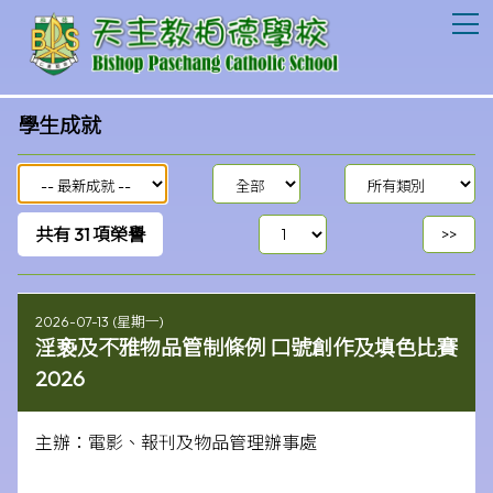
T
學生成就
共有
31
項榮譽
2026-07-13 (星期一)
淫亵及不雅物品管制條例 口號創作及填色比賽
2026
主辦：電影、報刊及物品管理辦事處