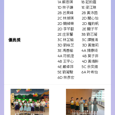
1A 蘇恩琪
1B 莊鈞霆
1D 林子謙
1E 梁江琳
2B 呂昊峰
2B 黃沛茵
2C 林焯琪
2D 關心怡
2D 簡綽樂
2D 羅鈞帆
2D 李芊叡
2E 關子芊
2E 庄家馨
3B 劉芯凝
優異獎
3C 林芷榆
3C 譚雅淆
3D 劉咏芝
3D 黃雅莉
3E 馮善榆
4A 陳康琦
4A 符凱澄
4B 莫子非
4B 王宇心
4D 黃靖軒
4E 嚴卓菲
5C 余奕揚
5E 劉凝駿
6A 叶希怡
6D 林彥宏